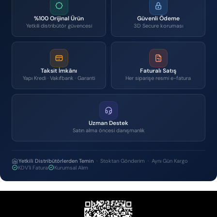
%100 Orijinal Ürün
Güvenli Ödeme
Yetkili distribütör güvencesi
3D Secure koruması
Taksit İmkânı
Faturalı Satış
Yapı Kredi · Vakıfbank · Garanti
Her siparişe resmi e-fatura
Uzman Destek
Satın alma öncesi danışmanlık
Yetkili Distribütörlerden Temin
· Stoktan Gönderim · Aynı Gün Kargo
KDV'li Fatura
Kurumsal Alım