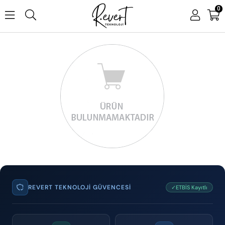
0
REVERT TEKNOLOJI GÜVENCESI
✓ETBİS Kayıtlı