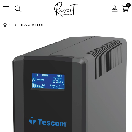
0
TESCOM LEO+ 1500VA 1F/1F (2X9AH) 5/10DK LCD LINE INTERAKTIF UPS