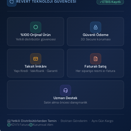
REVERT TEKNOLOJI GÜVENCESI
✓ETBİS Kayıtlı
%100 Orijinal Ürün
Güvenli Ödeme
Yetkili distribütör güvencesi
3D Secure koruması
Taksit İmkânı
Faturalı Satış
Yapı Kredi · Vakıfbank · Garanti
Her siparişe resmi e-fatura
Uzman Destek
Satın alma öncesi danışmanlık
Yetkili Distribütörlerden Temin
· Stoktan Gönderim · Aynı Gün Kargo
KDV'li Fatura
Kurumsal Alım