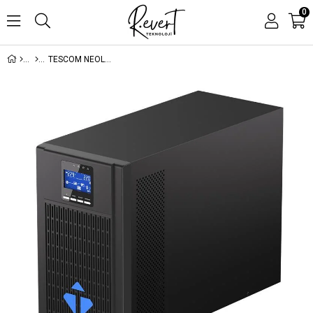
0
TESCOM NEOLINE 3KVA 1F/1F (6X9AH) 5/10DK LCD ONLINE UPS