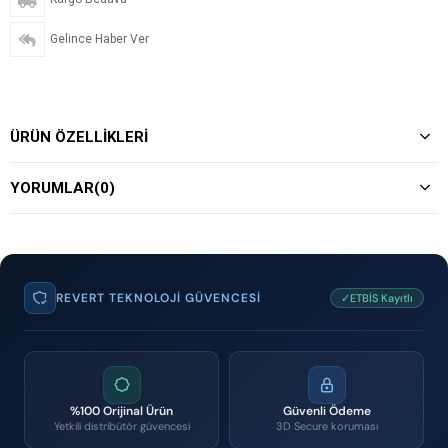
Gelince Haber Ver
ÜRÜN ÖZELLIKLERI
YORUMLAR
(0)
REVERT TEKNOLOJI GÜVENCESI
✓ETBİS Kayıtlı
%100 Orijinal Ürün
Güvenli Ödeme
Yetkili distribütör güvencesi
3D Secure koruması