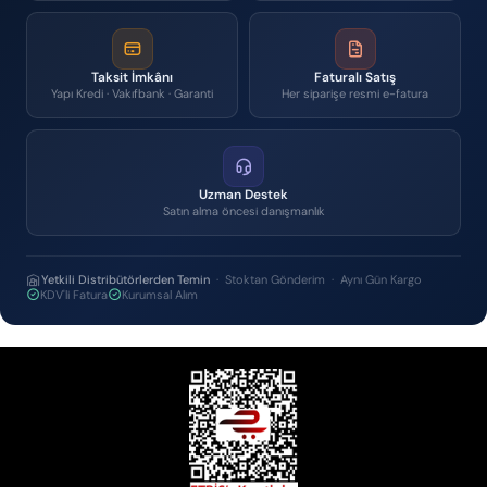
Taksit İmkânı
Faturalı Satış
Yapı Kredi · Vakıfbank · Garanti
Her siparişe resmi e-fatura
Uzman Destek
Satın alma öncesi danışmanlık
Yetkili Distribütörlerden Temin
· Stoktan Gönderim · Aynı Gün Kargo
KDV'li Fatura
Kurumsal Alım