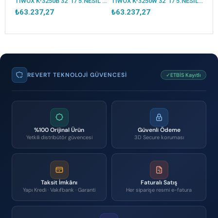
TIWOX K-3250B 32" I7 5.NESİL 256GB SSD 16GB RAM WIFI 80MM FİŞ YAZICI 2D OKUYUCU FHD DOKUNMATİK KIOSK AYAKLI SİYAH
TIWOX K-3250W 32" I7 5.NESİL 256GB SSD 16GB RAM WIFI 80MM FİŞ YAZICI 2D OKUYUCU FHD DOKUNMATİK KIOSK AYAKLI BEYAZ
₺63.237,27
₺63.237,27
REVERT TEKNOLOJI GÜVENCESI
✓ETBİS Kayıtlı
%100 Orijinal Ürün
Güvenli Ödeme
Yetkili distribütör güvencesi
3D Secure koruması
Taksit İmkânı
Faturalı Satış
Yapı Kredi · Vakıfbank · Garanti
Her siparişe resmi e-fatura