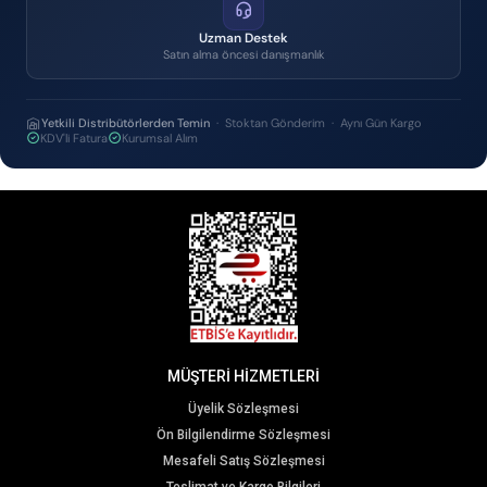
Uzman Destek
Satın alma öncesi danışmanlık
Yetkili Distribütörlerden Temin
· Stoktan Gönderim · Aynı Gün Kargo
KDV'li Fatura
Kurumsal Alım
MÜŞTERİ HİZMETLERİ
Üyelik Sözleşmesi
Ön Bilgilendirme Sözleşmesi
Mesafeli Satış Sözleşmesi