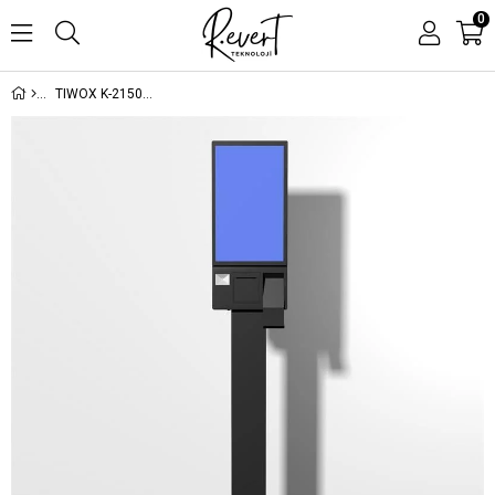
0
TIWOX K-2150B 21.5'' I7 5.NESİL 256GB SSD 16GB RAM WIFI 80MM FİŞ YAZICI 2D OKUYUCU FHD DOKUNMATİK KIOSK AYAKLI SİYAH