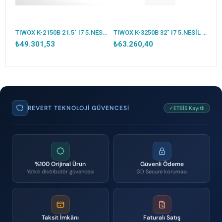
TIWOX K-2150B 21.5" I7 5.NESİL 256GB SSD 16GB RAM WIFI 80MM FİŞ YAZICI 2D OKUYUCU FHD DOKUNMATİK KIOSK AYAKLI SİYAH
TIWOX K-3250B 32" I7 5.NESİL 256GB SSD 16GB RAM WIFI 80MM FİŞ YAZICI 2D OKUYUCU FHD DOKUNMATİK KIOSK AYAKLI SİYAH
₺49.301,53
₺63.260,40
REVERT TEKNOLOJI GÜVENCESI
✓ETBİS Kayıtlı
%100 Orijinal Ürün
Güvenli Ödeme
Yetkili distribütör güvencesi
3D Secure koruması
Taksit İmkânı
Faturalı Satış