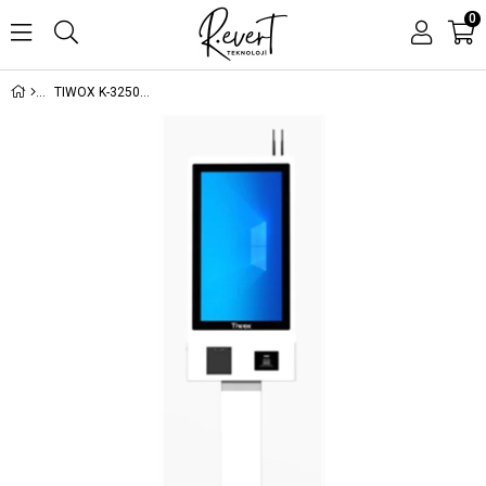
0
TIWOX K-3250W 32'' I7 5.NESİL 256GB SSD 16GB RAM WIFI 80MM FİŞ YAZICI 2D OKUYUCU FHD DOKUNMATİK KIOSK AYAKLI BEYAZ