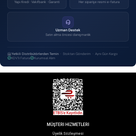
Yapı Kredi · Vakıfbank · Garanti
Her siparişe resmi e-fatura
Uzman Destek
Satın alma öncesi danışmanlık
Yetkili Distribütörlerden Temin
· Stoktan Gönderim · Aynı Gün Kargo
KDV'li Fatura
Kurumsal Alım
MÜŞTERİ HİZMETLERİ
Üyelik Sözleşmesi