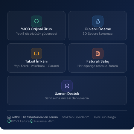
%100 Orijinal Ürün
Güvenli Ödeme
Yetkili distribütör güvencesi
3D Secure koruması
Taksit İmkânı
Faturalı Satış
Yapı Kredi · Vakıfbank · Garanti
Her siparişe resmi e-fatura
Uzman Destek
Satın alma öncesi danışmanlık
Yetkili Distribütörlerden Temin
· Stoktan Gönderim · Aynı Gün Kargo
KDV'li Fatura
Kurumsal Alım