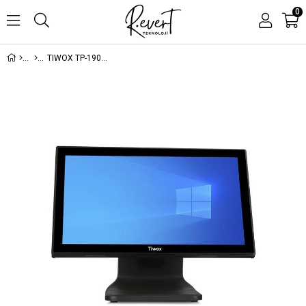
0
TIWOX TP-1903 18.5'' I3 3.NESİL 128GB SSD 8GB DDR3 RAM 1366X768 DOKUNMATİK POS PC