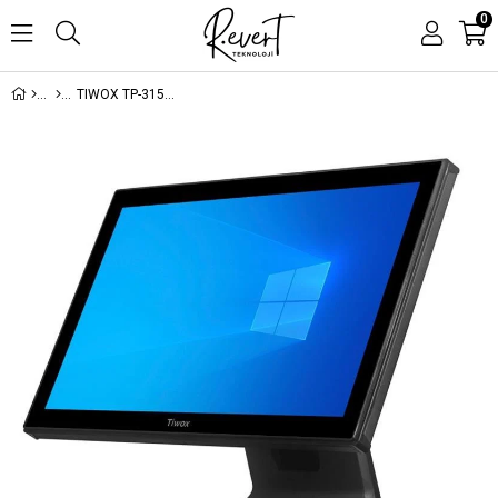
0
TIWOX TP-3150 21.5'' I5 5.NESİL 128GB SSD 8GB DDR3 RAM 1366X768 DOKUNMATİK POS PC