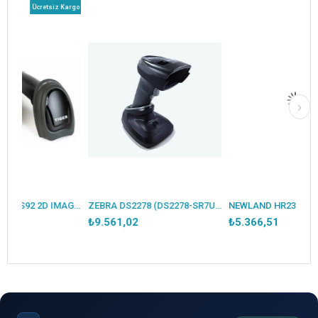
Ücretsiz Kargo
PERKON TIGER CS92 2D IMAGER / KAREKOD KABLOSUZ USB BARKOD OKUYUCU + STAND
ZEBRA DS2278 (DS2278-SR7U2100PRW) 2D KABLOSUZ USB BARKOD OKUYUCU+ CRADLE
₺9.561,02
₺5.366,51