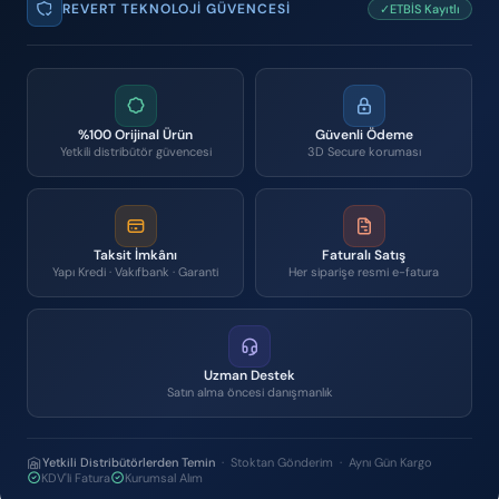
REVERT TEKNOLOJI GÜVENCESI
✓ETBİS Kayıtlı
%100 Orijinal Ürün
Güvenli Ödeme
Yetkili distribütör güvencesi
3D Secure koruması
Taksit İmkânı
Faturalı Satış
Yapı Kredi · Vakıfbank · Garanti
Her siparişe resmi e-fatura
Uzman Destek
Satın alma öncesi danışmanlık
Yetkili Distribütörlerden Temin
· Stoktan Gönderim · Aynı Gün Kargo
KDV'li Fatura
Kurumsal Alım