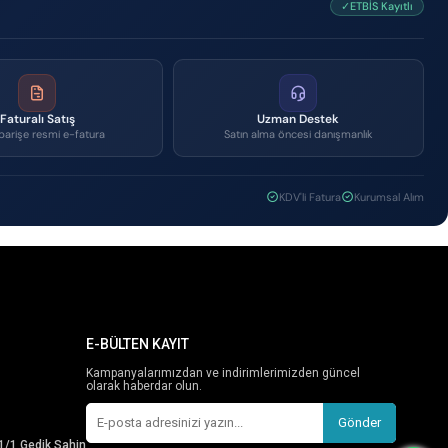
✓ETBİS Kayıtlı
Faturalı Satış
Uzman Destek
parişe resmi e-fatura
Satın alma öncesi danışmanlık
KDV'li Fatura
Kurumsal Alım
E-BÜLTEN KAYIT
Kampanyalarımızdan ve indirimlerimizden güncel
olarak haberdar olun.
Gönder
1/1 Gedik Sahin