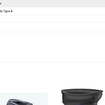
ar
sb Type A