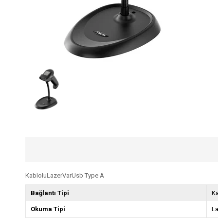
KabloluLazerVarUsb Type A
Bağlantı Tipi
Ka
Okuma Tipi
L