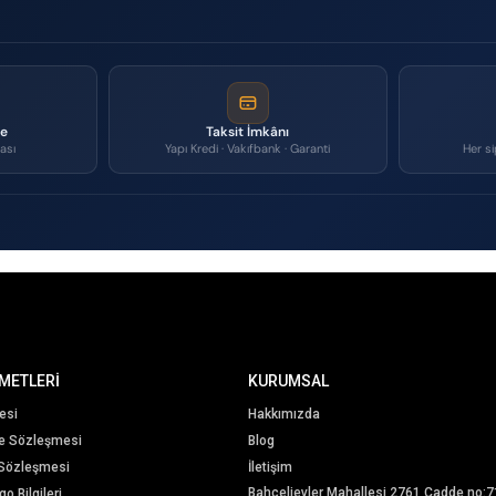
me
Taksit İmkânı
ası
Yapı Kredi · Vakıfbank · Garanti
Her si
METLERİ
KURUMSAL
esi
Hakkımızda
me Sözleşmesi
Blog
 Sözleşmesi
İletişim
Bahçelievler Mahallesi 2761 Cadde no:7
o Bilgileri