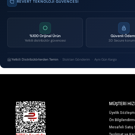
REVERT TEKNOLOJI GÜVENCESI
%100 Orijinal Ürün
Güvenli Öde
Yetkili distribütör güvencesi
3D Secure korum
Yetkili Distribütörlerden Temin
· Stoktan Gönderim · Aynı Gün Kargo
MÜŞTERİ HİZ
Üyelik Sözleşm
Ön Bilgilendir
Mesafeli Satış
Teslimat ve Karg