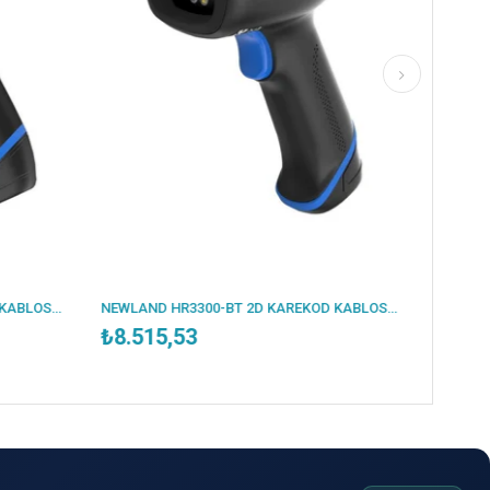
NEWLAND HR3300-BT 2D KAREKOD KABLOSUZ BLUETOOTH BARKOD OKUYUCU + STAND
53
₺6.602,62