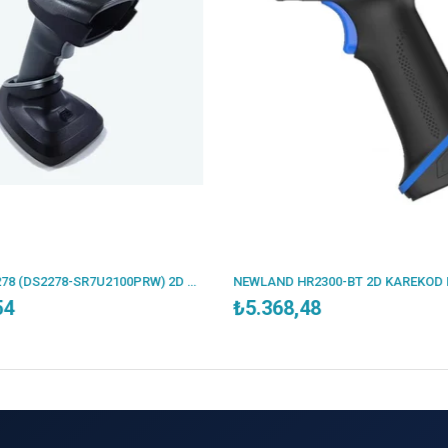
ZEBRA DS2278 (DS2278-SR7U2100PRW) 2D KABLOSUZ USB BARKOD OKUYUCU+ CRADLE
NEWLAND HR2300-BT 2D KAREKOD KABLOSUZ BLUETOOTH BARKOD OKUYUCU + STAND
₺5.368,48
₺8.515,