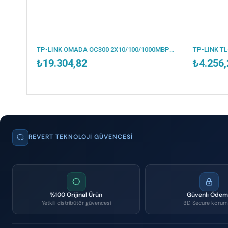
TP-LINK OMADA OC300 2X10/100/1000MBPS ETHERNET PORT 1XUSB3.0 HARDWARE CONTROLLER
₺4.256,20
REVERT TEKNOLOJI GÜVENCESI
%100 Orijinal Ürün
Güvenli Öde
Yetkili distribütör güvencesi
3D Secure korum