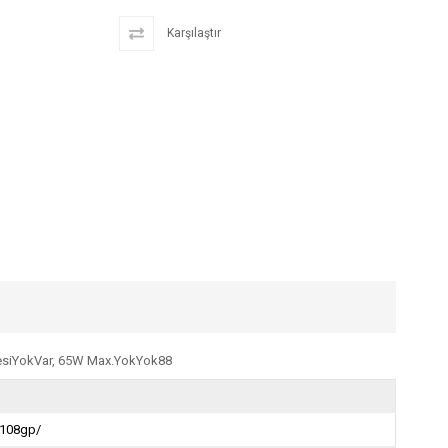
Karşılaştır
esiYokVar, 65W Max.YokYok88
s108gp/