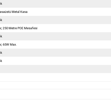
ok
asaüstü Metal Kasa
ok
r, 250 Metre POE Mesafesi
ok
r, 65W Max.
ok
ok