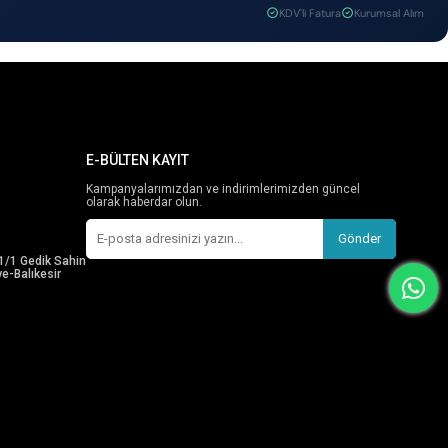
KDV'li Fatura
Kurumsal Alım
E-BÜLTEN KAYIT
Kampanyalarımızdan ve indirimlerimizden güncel
olarak haberdar olun.
Gönder
1/1 Gedik Sahin
e-Balıkesir