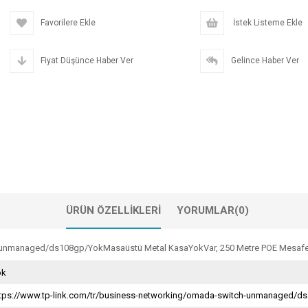
Favorilere Ekle
İstek Listeme Ekle
Fiyat Düşünce Haber Ver
Gelince Haber Ver
ÜRÜN ÖZELLIKLERI
YORUMLAR
(0)
h-unmanaged/ds108gp/YokMasaüstü Metal KasaYokVar, 250 Metre POE Mesaf
ok
ttps://www.tp-link.com/tr/business-networking/omada-switch-unmanaged/d