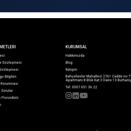
METLERİ
KURUMSAL
esi
Hakkımızda
me Sözleşmesi
Blog
 Sözleşmesi
İletişim
Bahçelievler Mahallesi 2761 Cadde no:7
o Bilgileri
Apartmanı B Blok Kat:3 Daire:13 Burhaniy
in Korunması
Tel: 0507 651 36 22
n Sorular
m Prosedürü
ı