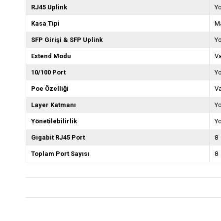
RJ45 Uplink
Y
Kasa Tipi
M
SFP Girişi & SFP Uplink
Y
Extend Modu
Va
10/100 Port
Y
Poe Özelliği
Va
Layer Katmanı
Y
Yönetilebilirlik
Y
Gigabit RJ45 Port
8
Toplam Port Sayısı
8