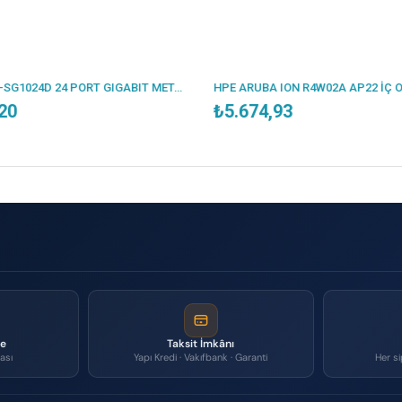
TP-LINK TL-SG1024D 24 PORT GIGABIT METAL KASA RACKMOUNT SWITCH
HPE ARUBA ION R4W02A AP22 İÇ ORTAM ACCESS POINT(ADAPTÖRSÜZ)
₺5.674,93
₺9.992,
me
Taksit İmkânı
ası
Yapı Kredi · Vakıfbank · Garanti
Her si