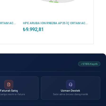
HPE ARUBA ION R9B28A AP25 İÇ ORTAM ACCESS POINT(ADAPTÖRSÜZ)
81
₺4.317,88
✓ETBİS Kayıtlı
Faturalı Satış
Uzman Destek
parişe resmi e-fatura
Satın alma öncesi danışmanlık