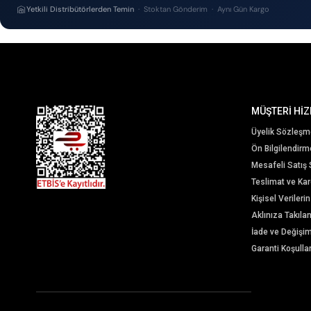
Yetkili Distribütörlerden Temin
· Stoktan Gönderim · Aynı Gün Kargo
MÜŞTERİ HİZ
Üyelik Sözleşm
Ön Bilgilendir
Mesafeli Satış
Teslimat ve Karg
Kişisel Veriler
Aklınıza Takıla
İade ve Değişi
Garanti Koşullar