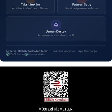
Taksit İmkânı
Faturalı Satış
Yapı Kredi · Vakıfbank · Garanti
Her siparişe resmi e-fatura
Uzman Destek
Satın alma öncesi danışmanlık
Yetkili Distribütörlerden Temin
· Stoktan Gönderim · Aynı Gün Kargo
KDV'li Fatura
Kurumsal Alım
MÜŞTERİ HİZMETLERİ