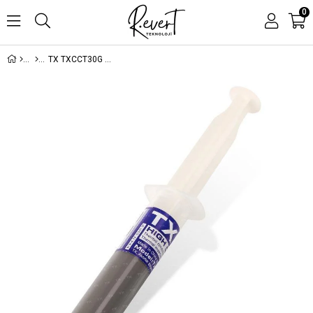
0
TX TXCCT30G TERMAL MACUN 30GR