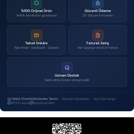
%100 Orijinal Ürün
Güvenli Ödeme
Yetkili distribütör güvencesi
3D Secure koruması
Taksit İmkânı
Faturalı Satış
Yapı Kredi · Vakıfbank · Garanti
Her siparişe resmi e-fatura
Uzman Destek
Satın alma öncesi danışmanlık
Yetkili Distribütörlerden Temin
· Stoktan Gönderim · Aynı Gün Kargo
KDV'li Fatura
Kurumsal Alım