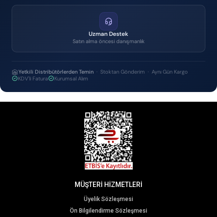
Uzman Destek
Satın alma öncesi danışmanlık
Yetkili Distribütörlerden Temin
· Stoktan Gönderim · Aynı Gün Kargo
KDV'li Fatura
Kurumsal Alım
MÜŞTERİ HİZMETLERİ
Üyelik Sözleşmesi
Ön Bilgilendirme Sözleşmesi