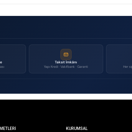
me
Taksit İmkânı
ası
Yapı Kredi · Vakıfbank · Garanti
Her si
METLERİ
KURUMSAL