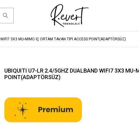
 WIFI7 3X3 MU-MIMO İÇ ORTAM TAVAN TİPİ ACCESS POINT(ADAPTÖRSÜZ)
UBIQUITI U7-LR 2.4/5GHZ DUALBAND WIFI7 3X3 MU
POINT(ADAPTÖRSÜZ)