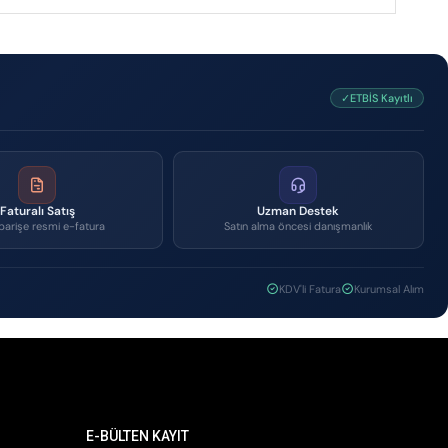
✓ETBİS Kayıtlı
Faturalı Satış
Uzman Destek
parişe resmi e-fatura
Satın alma öncesi danışmanlık
KDV'li Fatura
Kurumsal Alım
E-BÜLTEN KAYIT