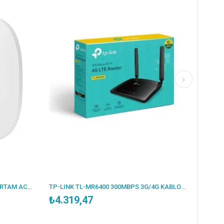
HPE ARUBA ION R9B28A AP25 İÇ ORTAM ACCESS POINT(ADAPTÖRSÜZ)
TP-LINK TL-MR6400 300MBPS 3G/4G KABLOSUZ N ROUTER
₺4.319,47