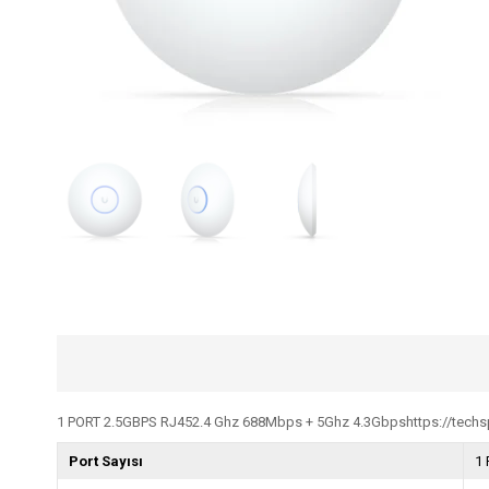
1 PORT 2.5GBPS RJ452.4 Ghz 688Mbps + 5Ghz 4.3Gbpshttps://techspec
Port Sayısı
1