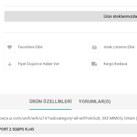
Ürün stoklarımızda
Favorilere Ekle
İstek Listeme Ekle
Fiyat Düşünce Haber Ver
Kargo Bedava
ÜRÜN ÖZELLIKLERI
YORUMLAR
(0)
s.ui.com/unifi/wifi/u7-lr?subcategory=all-wifiYokGizli, 3X3 MIMOİç Ortam 
 PORT 2.5GBPS RJ45