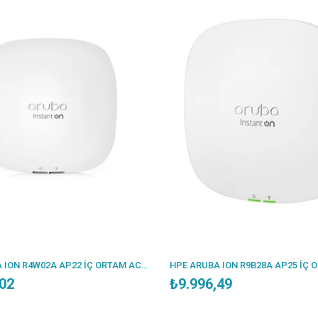
HPE ARUBA ION R4W02A AP22 İÇ ORTAM ACCESS POINT(ADAPTÖRSÜZ)
,02
₺9.996,49