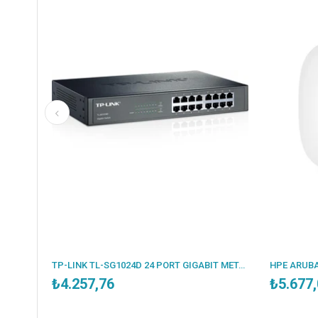
TP-LINK OMADA OC300 2X10/100/1000MBPS ETHERNET PORT 1XUSB3.0 HARDWARE CONTROLLER
TP-LINK TL-SG1024D 24 PORT GIGABIT METAL KASA RACKMOUNT SWITCH
₺4.257,76
₺5.677