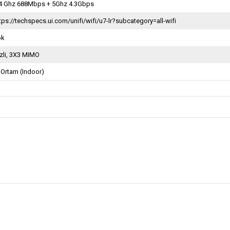
.4 Ghz 688Mbps + 5Ghz 4.3Gbps
tps://techspecs.ui.com/unifi/wifi/u7-lr?subcategory=all-wifi
ok
zli, 3X3 MIMO
 Ortam (Indoor)