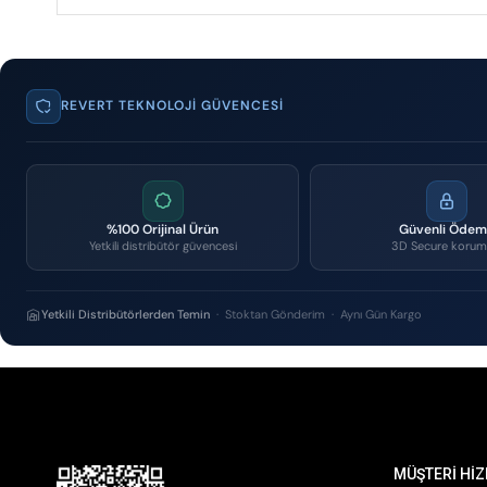
REVERT TEKNOLOJI GÜVENCESI
%100 Orijinal Ürün
Güvenli Öde
Yetkili distribütör güvencesi
3D Secure korum
Yetkili Distribütörlerden Temin
· Stoktan Gönderim · Aynı Gün Kargo
MÜŞTERİ HİZ