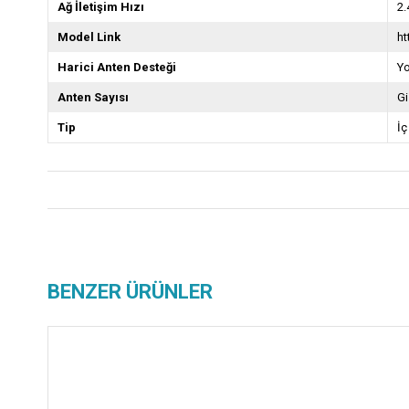
Ağ İletişim Hızı
2
Model Link
ht
Harici Anten Desteği
Y
Anten Sayısı
Gi
Tip
İç
BENZER ÜRÜNLER
z Kargo