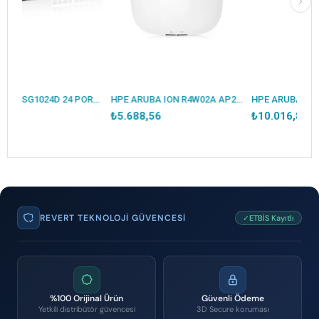
TP-LINK TL-SG1024D 24 PORT GIGABIT METAL KASA RACKMOUNT SWITCH
HPE ARUBA ION R4W02A AP22 İÇ ORTAM ACCESS POINT(ADAPTÖRSÜZ)
₺5.688,56
₺10.016,81
REVERT TEKNOLOJI GÜVENCESI
✓ETBİS Kayıtlı
%100 Orijinal Ürün
Güvenli Ödeme
Yetkili distribütör güvencesi
3D Secure koruması