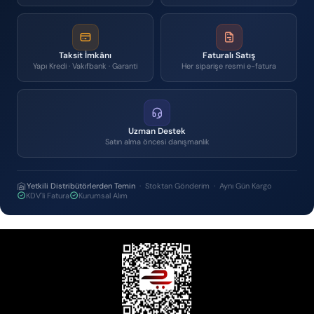
Taksit İmkânı
Faturalı Satış
Yapı Kredi · Vakıfbank · Garanti
Her siparişe resmi e-fatura
Uzman Destek
Satın alma öncesi danışmanlık
Yetkili Distribütörlerden Temin
· Stoktan Gönderim · Aynı Gün Kargo
KDV'li Fatura
Kurumsal Alım