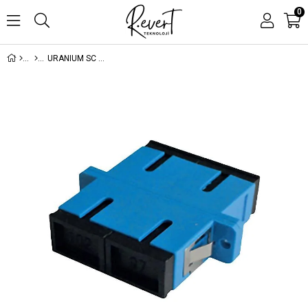
0
URANIUM SC DUBLEX FİBER OPTİK ADAPTÖR