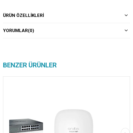
ÜRÜN ÖZELLIKLERI
YORUMLAR
(0)
BENZER ÜRÜNLER
Ücret