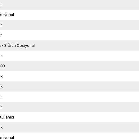
ar
psiyonal
ar
ar
x 3 Ürün Opsiyonal
ok
000
ok
ok
ar
ar
Kullanıcı
ok
psiyonal