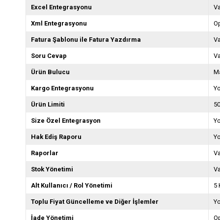
Excel Entegrasyonu
V
Xml Entegrasyonu
O
Fatura Şablonu ile Fatura Yazdırma
V
Soru Cevap
V
Ürün Bulucu
Ma
Kargo Entegrasyonu
Y
Ürün Limiti
5
Size Özel Entegrasyon
Y
Hak Ediş Raporu
Y
Raporlar
V
Stok Yönetimi
V
Alt Kullanıcı / Rol Yönetimi
5 
Toplu Fiyat Güncelleme ve Diğer İşlemler
Y
İade Yönetimi
O