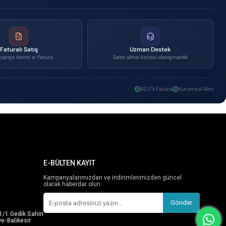
Faturalı Satış
Uzman Destek
parişe resmi e-fatura
Satın alma öncesi danışmanlık
KDV'li Fatura
Kurumsal Alım
E-BÜLTEN KAYIT
Kampanyalarımızdan ve indirimlerimizden güncel
olarak haberdar olun.
Gönder
1/1 Gedik Sahin
e-Balıkesir