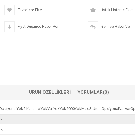
Favorilere Ekle
İstek Listeme Ekle
Fiyat Düşünce Haber Ver
Gelince Haber Ver
ÜRÜN ÖZELLIKLERI
YORUMLAR
(0)
rOpsiyonalYok5 KullanıcıYokVarYokYok5000YokMax 3 Ürün OpsiyonalVarVarO
ok
ok