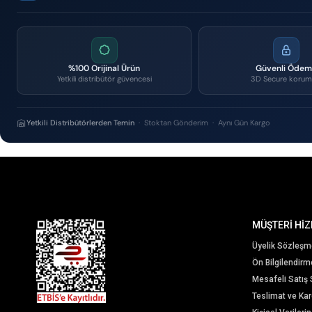
%100 Orijinal Ürün
Güvenli Öde
Yetkili distribütör güvencesi
3D Secure korum
Yetkili Distribütörlerden Temin
· Stoktan Gönderim · Aynı Gün Kargo
MÜŞTERİ HİZ
Üyelik Sözleşm
Ön Bilgilendir
Mesafeli Satış
Teslimat ve Karg