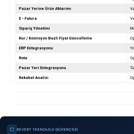
Pazar Yerine Ürün Aktarımı
V
E - Fatura
V
Sipariş Yönetimi
M
Kur / Komisyon Bazlı Fiyat Güncelleme
O
ERP Entegrasyonu
Y
Rota
O
Pazar Yeri Entegrasyonu
Tü
Rekabet Analizi
O
REVERT TEKNOLOJI GÜVENCESI