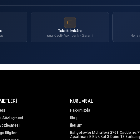
me
Taksit İmkânı
ası
Yapı Kredi · Vakıfbank · Garanti
Her si
METLERİ
KURUMSAL
esi
Hakkımızda
me Sözleşmesi
Blog
 Sözleşmesi
İletişim
Bahçelievler Mahallesi 2761 Cadde no:7
o Bilgileri
Apartmanı B Blok Kat:3 Daire:13 Burhaniy