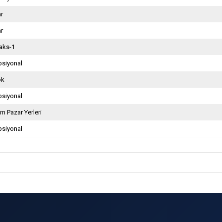
ar
ar
aks-1
psiyonal
ok
psiyonal
m Pazar Yerleri
psiyonal