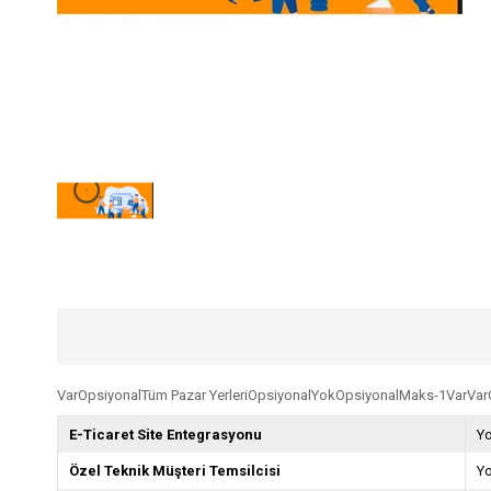
VarOpsiyonalTüm Pazar YerleriOpsiyonalYokOpsiyonalMaks-1VarVa
E-Ticaret Site Entegrasyonu
Y
Özel Teknik Müşteri Temsilcisi
Y