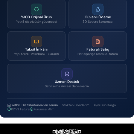
%100 Orijinal Ürün
Güvenli Ödeme
Yetkili distribütör güvencesi
3D Secure koruması
Taksit İmkânı
Faturalı Satış
Yapı Kredi · Vakıfbank · Garanti
Her siparişe resmi e-fatura
Uzman Destek
Satın alma öncesi danışmanlık
Yetkili Distribütörlerden Temin
· Stoktan Gönderim · Aynı Gün Kargo
KDV'li Fatura
Kurumsal Alım