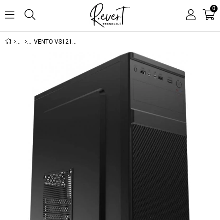
0
VENTO VS121S 350 WT (PEAK) ATX PC KASA POWERED BY FSP