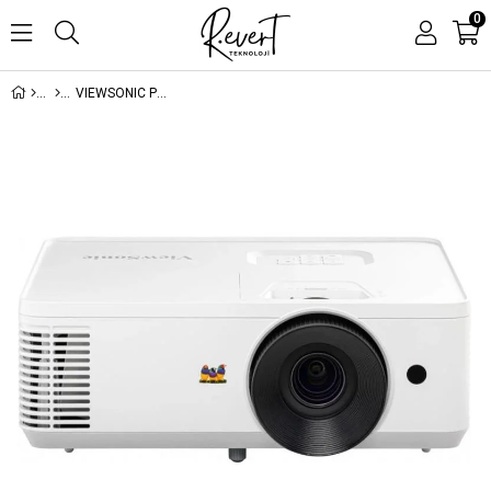
0
VIEWSONIC PX704HD DLP FHD 1920X1080 4000AL 2XHDMI RS232 1XUSB-A 22000:1 HOPARLÖR PROJEKSİYON