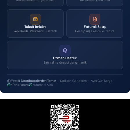
Taksit İmkânı
Faturalı Satış
Yapı Kredi · Vakıfbank · Garanti
Her siparişe resmi e-fatura
Uzman Destek
Satın alma öncesi danışmanlık
Yetkili Distribütörlerden Temin
· Stoktan Gönderim · Aynı Gün Kargo
KDV'li Fatura
Kurumsal Alım