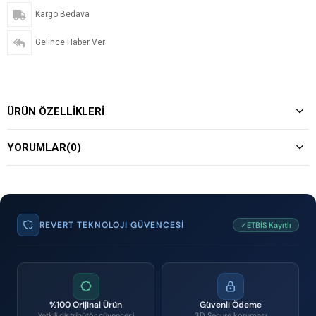
Kargo Bedava
Gelince Haber Ver
ÜRÜN ÖZELLIKLERI
YORUMLAR
(0)
REVERT TEKNOLOJI GÜVENCESI
✓ETBİS Kayıtlı
%100 Orijinal Ürün
Güvenli Ödeme
Yetkili distribütör güvencesi
3D Secure koruması