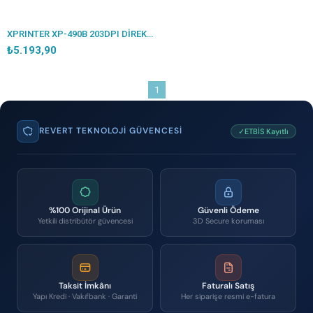
XPRINTER XP-490B 203DPI DİREKT TERMAL USB BARKOD YAZICI (RİBONSUZ KULLANIM)
₺5.193,90
1
REVERT TEKNOLOJI GÜVENCESI
✓ETBİS Kayıtlı
%100 Orijinal Ürün
Güvenli Ödeme
Yetkili distribütör güvencesi
3D Secure koruması
Taksit İmkânı
Faturalı Satış
Yapı Kredi · Vakıfbank · Garanti
Her siparişe resmi e-fatura