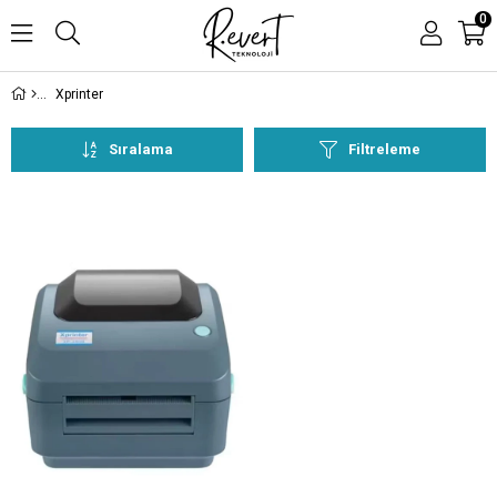
0
Xprinter
Sıralama
Filtreleme