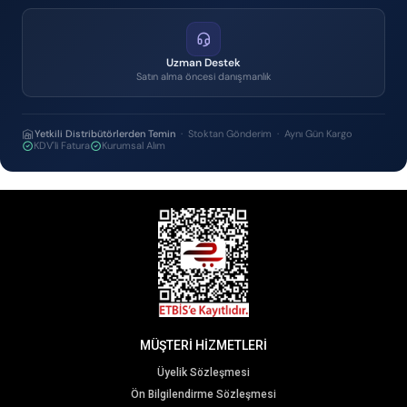
Uzman Destek
Satın alma öncesi danışmanlık
Yetkili Distribütörlerden Temin
· Stoktan Gönderim · Aynı Gün Kargo
KDV'li Fatura
Kurumsal Alım
MÜŞTERİ HİZMETLERİ
Üyelik Sözleşmesi
Ön Bilgilendirme Sözleşmesi