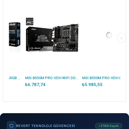
ASUS PRIME B550M-K ARGB DDR4 5100MHZ 1XHDMI 1XDP 2XM.2 USB 3.2 MATX AM4 (AMD AM4 5000/4000G/3000 SERİLERİ İLE UYUMLU)
MSI B550M PRO-VDH WIFI DDR4 4400MHZ 1XVGA 1XHDMI 1XDP 2XM.2 USB 3.2 MATX AM4 (AMD 5000/4000G/3000 SERİLERİ İLE UYUMLU)
MSI B550M PRO-VDH DDR4 4400MHZ 1XVGA 1XHDMI 1XDP 2XM.2 USB 3.2 MATX AM4 (AMD 5000/4000G/3000 SERİLERİ İLE UYUMLU)
₺6.787,74
₺5.985,55
REVERT TEKNOLOJI GÜVENCESI
✓ETBİS Kayıtlı