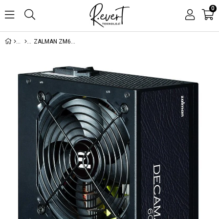
0
ZALMAN ZM600-LX3 600W 80+ YUKSEK KORUMA DEVRE TASARIMI AKTIF PFC 12CM FAN POWER SUPPLY