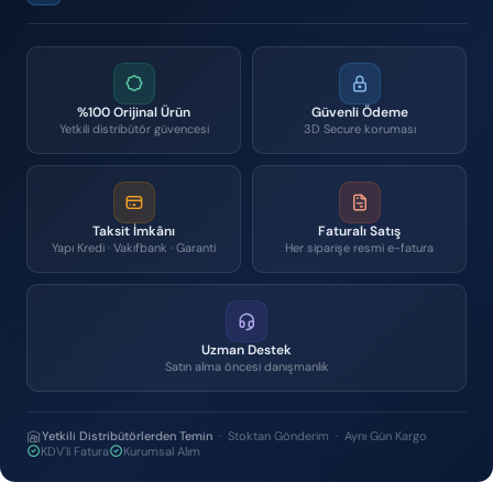
%100 Orijinal Ürün
Güvenli Ödeme
Yetkili distribütör güvencesi
3D Secure koruması
Taksit İmkânı
Faturalı Satış
Yapı Kredi · Vakıfbank · Garanti
Her siparişe resmi e-fatura
Uzman Destek
Satın alma öncesi danışmanlık
Yetkili Distribütörlerden Temin
· Stoktan Gönderim · Aynı Gün Kargo
KDV'li Fatura
Kurumsal Alım