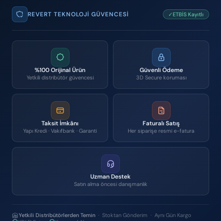
REVERT TEKNOLOJI GÜVENCESI
✓ETBİS Kayıtlı
%100 Orijinal Ürün
Güvenli Ödeme
Yetkili distribütör güvencesi
3D Secure koruması
Taksit İmkânı
Faturalı Satış
Yapı Kredi · Vakıfbank · Garanti
Her siparişe resmi e-fatura
Uzman Destek
Satın alma öncesi danışmanlık
Yetkili Distribütörlerden Temin
· Stoktan Gönderim · Aynı Gün Kargo