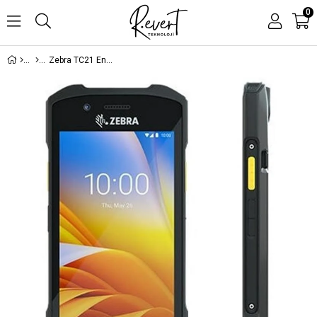
0
Zebra TC21 Endüstriyel Dokunmatik El Terminali | TC210K-01B212-TR | 3GB/32GB, 13MP Kamera, Wi-Fi + Bluetooth, 5'' Ekran (Kablo ve Adaptör Dahil)