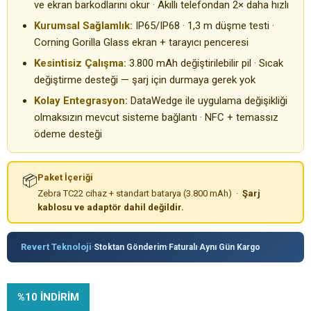
ve ekran barkodlarını okur · Akıllı telefondan 2× daha hızlı
Kurumsal Sağlamlık:
IP65/IP68 · 1,3 m düşme testi ·
Corning Gorilla Glass ekran + tarayıcı penceresi
Kesintisiz Çalışma:
3.800 mAh değiştirilebilir pil · Sıcak
değiştirme desteği — şarj için durmaya gerek yok
Kolay Entegrasyon:
DataWedge ile uygulama değişikliği
olmaksızın mevcut sisteme bağlantı · NFC + temassız
ödeme desteği
📦
Paket İçeriği
Zebra TC22 cihaz + standart batarya (3.800 mAh) ·
Şarj
kablosu ve adaptör dahil değildir.
Revert Teknoloji
·
Stoktan Gönderim
·
Faturalı
·
Aynı Gün Kargo
%
10
İNDIRIM