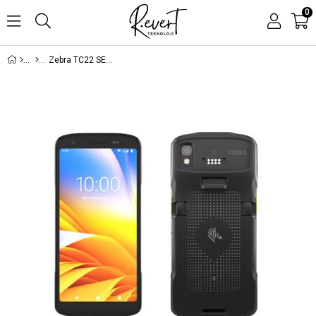
0
Zebra TC22 SE4710 WLAN El Terminali 6GB 64GB WLMT0-T22B6ABC2-TR