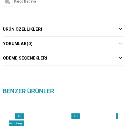
Kargo Bedava
ÜRÜN ÖZELLIKLERI
YORUMLAR
(0)
ÖDEME SEÇENEKLERI
BENZER ÜRÜNLER
%8
%9
Ücretsiz Kargo
İndirim
İndirim
tsiz Kargo