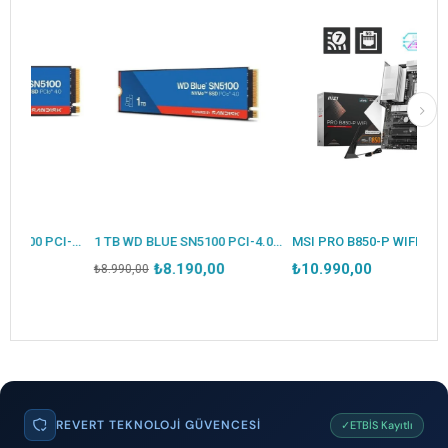
%8İndirim
%9İndirim
500 GB WD BLUE SN5100 PCI-4.0 6600 MB/S 5600 MB/S M2 SSD WDS500G5B0E
1 TB WD BLUE SN5100 PCI-4.0 7100MB/S 6700MB/S M2 SSD WDS100T5B0E
MSI PRO B850-P WIFI AM5 Anakart DDR5 8200MHz Wi-Fi 7 5G LAN PCIe 5.0 ATX
₺8.190,00
₺10.990,00
₺8.990,00
REVERT TEKNOLOJI GÜVENCESI
✓ETBİS Kayıtlı