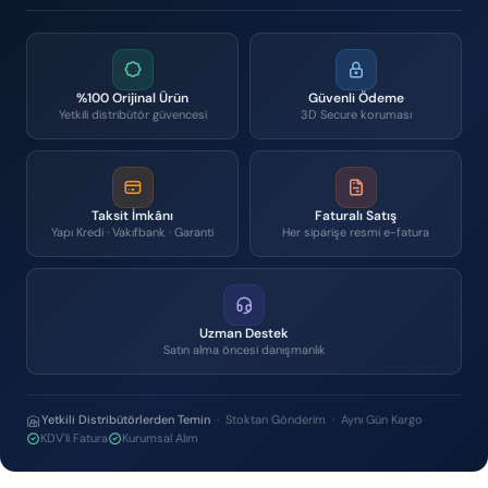
%100 Orijinal Ürün
Güvenli Ödeme
Yetkili distribütör güvencesi
3D Secure koruması
Taksit İmkânı
Faturalı Satış
Yapı Kredi · Vakıfbank · Garanti
Her siparişe resmi e-fatura
Uzman Destek
Satın alma öncesi danışmanlık
Yetkili Distribütörlerden Temin
· Stoktan Gönderim · Aynı Gün Kargo
KDV'li Fatura
Kurumsal Alım