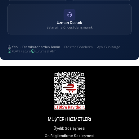
Uzman Destek
Satın alma öncesi danışmanlık
Yetkili Distribütörlerden Temin
· Stoktan Gönderim · Aynı Gün Kargo
KDV'li Fatura
Kurumsal Alım
MÜŞTERİ HİZMETLERİ
Üyelik Sözleşmesi
Ön Bilgilendirme Sözleşmesi