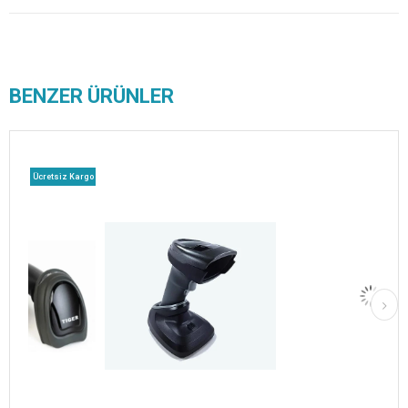
BENZER ÜRÜNLER
Ücretsiz Kargo