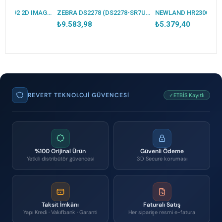
PERKON TIGER CS92 2D IMAGER / KAREKOD KABLOSUZ USB BARKOD OKUYUCU + STAND
ZEBRA DS2278 (DS2278-SR7U2100PRW) 2D KABLOSUZ USB BARKOD OKUYUCU+ CRADLE
₺9.583,98
₺5.379,40
REVERT TEKNOLOJI GÜVENCESI
✓ETBİS Kayıtlı
%100 Orijinal Ürün
Güvenli Ödeme
Yetkili distribütör güvencesi
3D Secure koruması
Taksit İmkânı
Faturalı Satış
Yapı Kredi · Vakıfbank · Garanti
Her siparişe resmi e-fatura