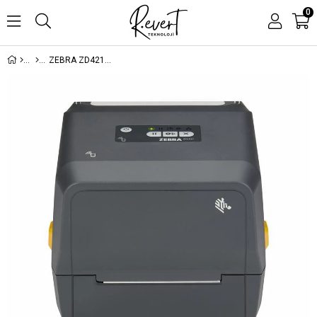
0
ZEBRA ZD421T (ZD4A042-30EE00EZ) 203DPI TERMAL TRANSFER USB+ETHERNET BARKOD YAZICI (RİBONLU KULLANIM)