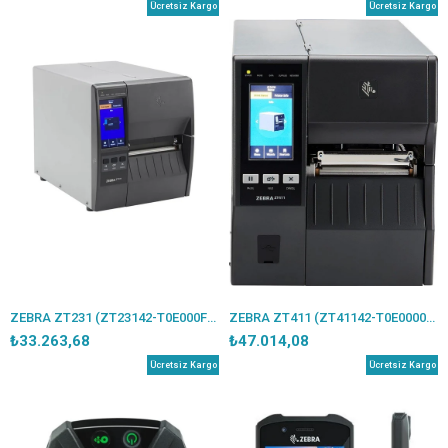
Ücretsiz Kargo
Ücretsiz Kargo
ZEBRA ZT231 (ZT23142-T0E000FZ) 203DPI TERMAL TRANSFER USB+SERİ+ETHERNET METAL KASA END. BARKOD YAZICI (RİBONLU KULLANIM)
ZEBRA ZT411 (ZT41142-T0E0000Z) 203DPI TERMAL TRANSFER USB+SERİ+ETHERNET BARKOD YAZICI (RİBONLU KULLANIM)
₺33.263,68
₺47.014,08
Ücretsiz Kargo
Ücretsiz Kargo