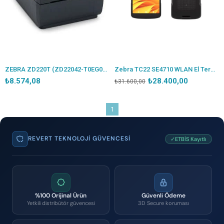
ZEBRA ZD220T (ZD22042-T0EG00EZ) 203DPI TERMAL TRANSFER USB BARKOD YAZICI (RİBONLU KULLANIM)
Zebra TC22 SE4710 WLAN El Terminali 6GB 64GB WLMT0-T22B6ABC2-TR
₺8.574,08
₺28.400,00
₺31.600,00
1
REVERT TEKNOLOJI GÜVENCESI
✓ETBİS Kayıtlı
%100 Orijinal Ürün
Güvenli Ödeme
Yetkili distribütör güvencesi
3D Secure koruması