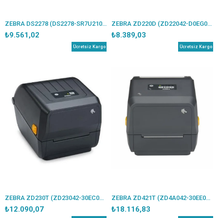
ZEBRA DS2278 (DS2278-SR7U2100PRW) 2D KABLOSUZ USB BARKOD OKUYUCU+ CRADLE
ZEBRA ZD220D (ZD22042-D0EG00EZ) 203DPI DİREKT TERMAL TRANSFER USB BARKOD YAZICI (RİBONSUZ KULLANIM)
₺9.561,02
₺8.389,03
Ücretsiz Kargo
Ücretsiz Kargo
ZEBRA ZD230T (ZD23042-30EC00EZ) 203DPI TERMAL TRANSFER USB+ETHERNET BARKOD YAZICI (RİBONLU KULLANIM)
ZEBRA ZD421T (ZD4A042-30EE00EZ) 203DPI TERMAL TRANSFER USB+ETHERNET BARKOD YAZICI (RİBONLU KULLANIM)
₺12.090,07
₺18.116,83