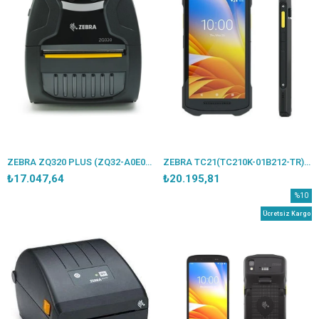
ZEBRA ZQ320 PLUS (ZQ32-A0E04TE-00) 203DPI DİREKT TERMAL BLUETOOTH TAŞINABİLİR MOBİL FİŞ YAZICI (TYPE-C KABLO DAHİL)
ZEBRA TC21(TC210K-01B212-TR) ANDROID 10 3GB/32GB 13MP WIFI+BLUE.5" DOKUNMATİK EL TERMİNALİ( KABLO- MUADİL ADAPTÖR DAHİL)
₺17.047,64
₺20.195,81
%10
İndirim
Ücretsiz Kargo
%10İndi