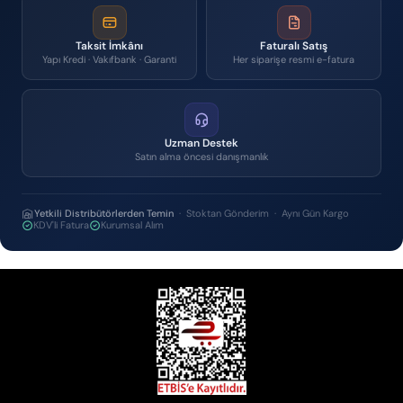
Taksit İmkânı
Faturalı Satış
Yapı Kredi · Vakıfbank · Garanti
Her siparişe resmi e-fatura
Uzman Destek
Satın alma öncesi danışmanlık
Yetkili Distribütörlerden Temin
· Stoktan Gönderim · Aynı Gün Kargo
KDV'li Fatura
Kurumsal Alım