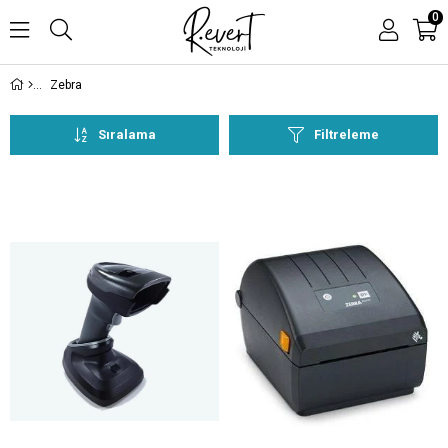
0
Zebra
Sıralama
Filtreleme