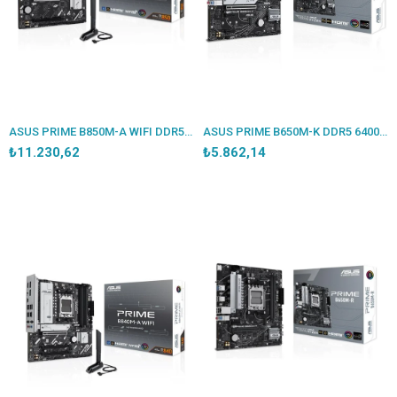
ASUS PRIME B850M-A WIFI DDR5 8000MT/S 1XHDMI 2XDP 3XM.2 USB3.2 MATX AM5 (AMD AM5 9000/8000/7000 SERİLERİ İLE UYUMLU)
ASUS PRIME B650M-K DDR5 6400MHZ 1XVGA 1XHDMI 2XM.2 USB 3.2 MATX AM5 (AMD AM5 9000/8000/7000 SERİLERİ İLE UYUMLU)
₺11.230,62
₺5.862,14