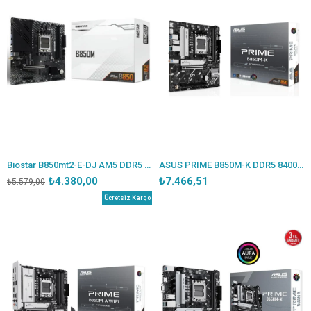
Biostar B850mt2-E-DJ AM5 DDR5 8000Mhz mATX Anakart
ASUS PRIME B850M-K DDR5 8400MHZ 1XHDMI 1XDP 2XM.2 USB2.0 MATX AM5(AMD AM5 9000/8000/7000 SERİLERİ İLE UYUMLU)
₺4.380,00
₺7.466,51
₺5.579,00
Ücretsiz Kargo