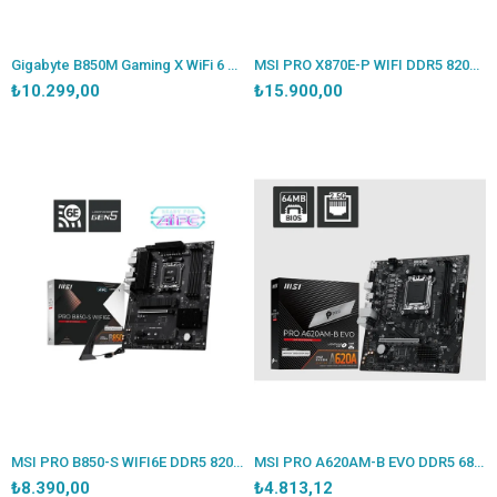
Gigabyte B850M Gaming X WiFi 6 DDR5 AM5 Micro-ATX Anakart
MSI PRO X870E-P WIFI DDR5 8200MT/S 1XHDMI 3XM.2 USB ATX AM5(AMD AM5 9000/8000/7000 SERİLERİ İLE UYUMLU)
₺10.299,00
₺15.900,00
MSI PRO B850-S WIFI6E DDR5 8200MT/S 1XHDMI 1XDP 2XM.2 ATX AM5(AMD AM5 9000/8000/7000 SERİLERİ İLE UYUMLU)
MSI PRO A620AM-B EVO DDR5 6800MT/S 1XHDMI 1XVGA 1XM.2 USB MATX AM5 (AMD AM5 9000/8000/7000 SERİ İLE UYUMLU)
₺8.390,00
₺4.813,12