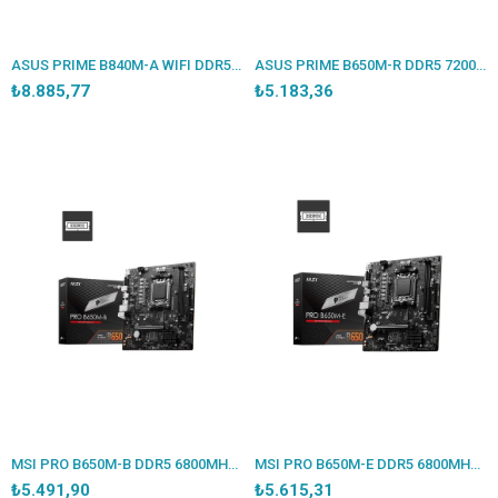
ASUS PRIME B840M-A WIFI DDR5 7600MT/S 1XHDMI 2XDP 3XM.2 MATX AM5 (AMD AM5 9000/8000/7000 SERİLERİ İLE UYUMLU)
ASUS PRIME B650M-R DDR5 7200MHZ 1XHDMI 2XM.2 USB3.2 MATX AM5 (AMD AM5 9000/8000/7000 SERİLERİ İLE UYUMLU)
₺8.885,77
₺5.183,36
MSI PRO B650M-B DDR5 6800MHZ 1XVGA 1XHDMI 1XM.2 USB 3.2 MATX AM5 (AMD AM5 9000/8000/7000 SERİLERİ İLE UYUMLU)
MSI PRO B650M-E DDR5 6800MHZ 1XVGA 1XHDMI 1XM.2 USB 3.2 MATX AM5(AMD AM5 9000/8000/7000 SERİLERİ İLE UYUMLU)
₺5.491,90
₺5.615,31