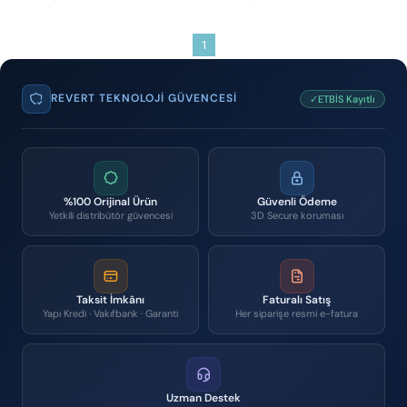
1
REVERT TEKNOLOJI GÜVENCESI
✓ETBİS Kayıtlı
%100 Orijinal Ürün
Güvenli Ödeme
Yetkili distribütör güvencesi
3D Secure koruması
Taksit İmkânı
Faturalı Satış
Yapı Kredi · Vakıfbank · Garanti
Her siparişe resmi e-fatura
Uzman Destek