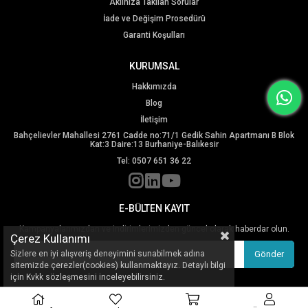
Aklınıza Takılan Sorular
İade ve Değişim Prosedürü
Garanti Koşulları
KURUMSAL
Hakkımızda
Blog
İletişim
Bahçelievler Mahallesi 2761 Cadde no:71/1 Gedik Sahin Apartmanı B Blok
Kat:3 Daire:13 Burhaniye-Balıkesir
Tel: 0507 651 36 22
E-BÜLTEN KAYIT
Kampanyalarımızdan ve indirimlerimizden güncel olarak haberdar olun.
Çerez Kullanımı
Gönder
Sizlere en iyi alışveriş deneyimini sunabilmek adına
sitemizde çerezler(cookies) kullanmaktayız. Detaylı bilgi
için Kvkk sözleşmesini inceleyebilirsiniz.