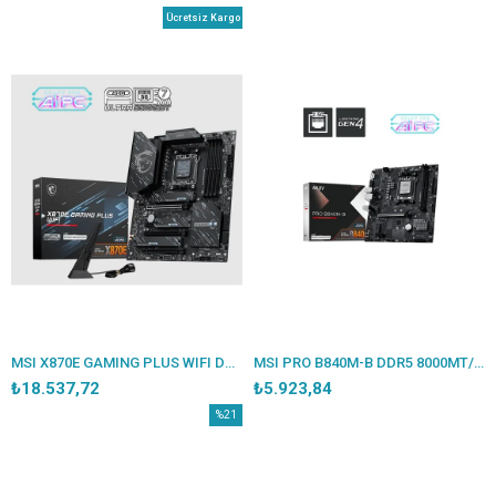
Ücretsiz Kargo
MSI X870E GAMING PLUS WIFI DDR5 8200MT/S 1XHDMI 3XM.2 USB ATX AM5 (AMD AM5 9000/8000/7000 SERİLERİ İLE UYUMLU)
MSI PRO B840M-B DDR5 8000MT/S 1XHDMI 2XM.2 USB-C MATX AM5 (AMD AM5 9000/8000/7000 SERİLERİ İLE UYUMLU)
₺18.537,72
₺5.923,84
%21
İndirim
%21İndirim