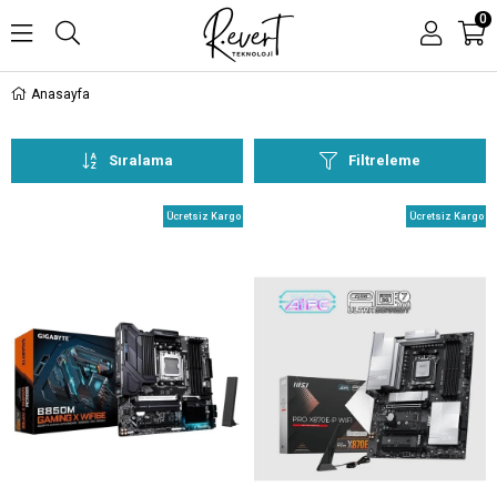
0
Anasayfa
Sıralama
Filtreleme
Ücretsiz Kargo
Ücretsiz Kargo